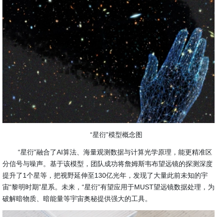
“星衍”模型概念图
“星衍”融合了AI算法、海量观测数据与计算光学原理，能更精准区
分信号与噪声。基于该模型，团队成功将詹姆斯韦布望远镜的探测深度
提升了1个星等，把视野延伸至130亿光年，发现了大量此前未知的宇
宙“黎明时期”星系。未来，“星衍”有望应用于MUST望远镜数据处理，为
破解暗物质、暗能量等宇宙奥秘提供强大的工具。