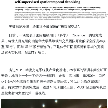
突破探测极限，绘出迄今最深邃的“极致深空场”。
日前，一项发表于国际顶级期刊《科学》（Science）的研究成
果，将世人目光引向由清华大学蔡峥领衔交叉团队开发的深空探测AI模
型“星衍”。而与“星衍”紧密相连的，正是位于江阴霞客湾科学城的宽视
场巡天望远镜（MUST）项目。
走进MUST精密光电系统及产业化基地，29米高的装调车间空旷而
安静，地面上一个十字标记分外醒目。未来，高14米、重250吨、口径
达6.5米的全球首台第五阶段光谱巡天望远镜，将以此为原点完成组
装。待2029年装调完成后，透过车间顶棚的天窗，MUST望远镜将从这
里投出射向太空的第一道视线。