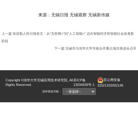
来源：无锡日报 无锡观察 无锡新传媒
上一篇:张亚勤人民日报发文：从“互联网+”到“人工智能+” 迈向智能经济和智能社会发展新
阶段
下一篇:无锡市与清华大学市校合作重点项目推进会召开
苏公网安备
Copyright ©清华大学无锡应用技术研究院, All
苏ICP备
Rights Reserved.
13034939号-1
32021102002146
清华系统导航：