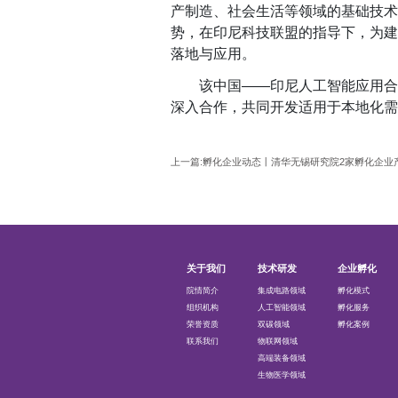
产制造、社会生活等领域的基础技术
势，
在印尼科技联盟的指导下，
为
建
落地与应用。
该
中国
——印尼
人工智能应用合
深入合作，共同开发适用于本地化需
上一篇:孵化企业动态丨清华无锡研究院2家孵化企业
关于我们
技术研发
企业孵化
院情简介
集成电路领域
孵化模式
组织机构
人工智能领域
孵化服务
荣誉资质
双碳领域
孵化案例
联系我们
物联网领域
高端装备领域
生物医学领域