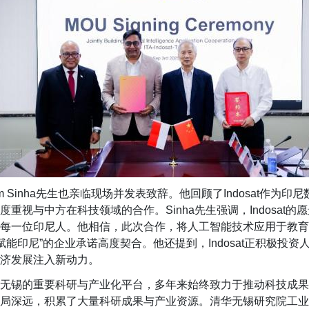
m Sinha
先生也亲临现场并发表致辞。他回顾了
Indosat
作为印尼
度重视与中方在科技领域的合作。
Sinha
先生强调，
Indosat
的愿
每一位印尼人。他相信，此次合作，将人工智能技术应用于教育
赋能印尼
”
的企业承诺高度契合。他还提到，
Indosat
正积极投资
济发展注入新动力。
无锡的重要科研与产业化
平台
，多年来始终致力于推动科技成
局深远，积累了大量科研成果与产业资源。
清华无锡研究院
工业