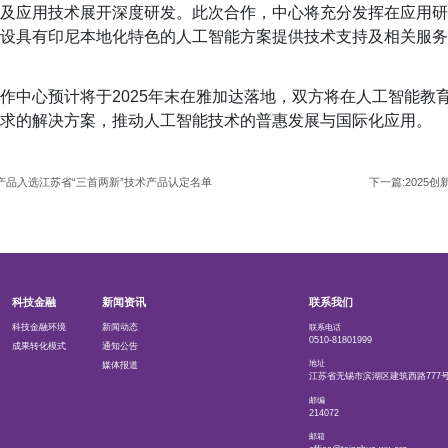
及应用技术展开深度研发。
此次合作，
中心将充分发挥在应用研
设具有印尼本地化特色的人工智能方案
提供
技术支持及相关服务
作中心预计将
于2025
年末在雅加达落地，
双方将在人工智能教
求的解决方案，推动人工智能技术的普惠发展与国际化应用。
产品入选江苏省“三首两新”技术产品认定名单
下一篇:202
科技金融
新闻资讯
联系我们
科技金融环境
新闻动态
联系电话
0510-81801999
成果转化模式
通知公告
地址
媒体报道
江苏省无锡市滨湖区建筑西路777号
邮编
214072
邮箱